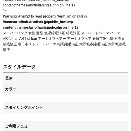
content/themes/arfofhair/single.php on line
17
">
Warning
: Attempt to read property "term_id" on null in
/home/artofhair/artofhair.jp/public_html/wp-
content/themes/arfofhair/single.php
on line
17
スーパーロング 女性 髪型 低温縮毛矯正 縮毛矯正 ストレートパーマ パーマ
ARTofhair ART of hair アートオブヘアー アートオブヘア 春日市縮毛矯正 春日
縮毛矯正 春日市ストレートパーマ 福岡縮毛矯正 大野城市縮毛矯正 大野城縮毛
矯正
スタイルデータ
長さ
カラー
スタイリングポイント
ご利用メニュー