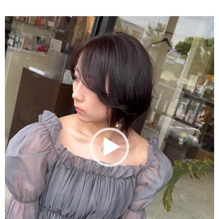
動
画
プ
レ
ー
ヤ
ー