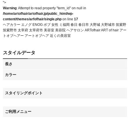
">
Warning
: Attempt to read property "term_id" on null in
/home/artofhair/artofhair.jp/public_html/wp-
content/themes/arfofhair/single.php
on line
17
ヘアカラー エノグ ENOG ボブ 女性 ミ福岡 春日 春日市 大野城 大野城市 筑紫野
筑紫野市 太宰府 太宰府市 美容室 美容院 ヘアサロン ARTofhair ART of hair アー
トオブヘアー アートオブヘア 近くの美容室
スタイルデータ
長さ
カラー
スタイリングポイント
ご利用メニュー