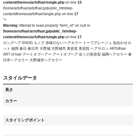
content/themes/arfofhair/single.php
on line
15
/home/artofhair/artofhair.jp/public_html/wp-
content/themes/arfofhair/single.php on line
17
">
Warning
: Attempt to read property "term_id" on null in
/home/artofhair/artofhair.jp/public_html/wp-
content/themes/arfofhair/single.php
on line
17
ロングヘア ENOG エノグ 赤味のないヘアカラー トープグレージュ 似合わせカ
ット 福岡 春日 春日市 大野城 大野城市 美容室 美容院 ヘアサロン ARTofhair
ART of hair アートオブヘアー アートオブヘア 近くの美容室 福岡ヘアカラー 春
日市ヘアカラー 大野城市ヘアカラー
スタイルデータ
長さ
カラー
スタイリングポイント