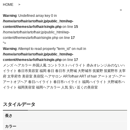
HOME
Warning
: Undefined array key 0 in
/home/artofhair/artofhair.jp/public_html/wp-
content/themes/arfofhair/single.php
on line
15
/home/artofhair/artofhair.jp/public_html/wp-
content/themes/arfofhair/single.php on line
17
">
Warning
: Attempt to read property "term_id" on null in
/home/artofhair/artofhair.jp/public_html/wp-
content/themes/arfofhair/single.php
on line
17
メンズ ヘアカラー 外国人風 コントラストハイライト 赤みオレンジみのないハ
イライト 春日市美容室 福岡 春日 春日市 大野城 大野城市 筑紫野 筑紫野市 太宰
府 太宰府市 美容室 美容院 ヘアサロン ARTofhair ART of hair アートオブヘアー
アートオブヘア 春日ハイライト 春日市ハイライト 福岡ハイライト 大野城市ハ
イライト 福岡美容室 福岡ヘアカラー 人気 安い 近くの美容室
スタイルデータ
長さ
カラー