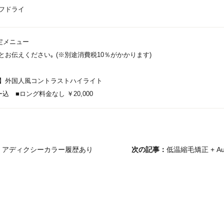
フドライ
B限定メニュー
お伝えください｡ (※別途消費税10％がかかります)
】外国人風コントラストハイライト
 ■ロング料金なし ￥20,000
 アディクシーカラー履歴あり
次の記事：
低温縮毛矯正 + Au