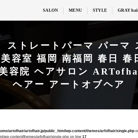
SALON
MENU
STYLE
GRAY hai
ト ストレートパーマ パーマ 
美容室 福岡 南福岡 春日 春
院 ヘアサロン ARTofhair
ヘアー アートオブヘア
home/artofhair/artofhair.jp/public_html/wp-content/themes/arfofhair/single.php
o
tml/wp-content/themes/arfofhair/single.php on line
17