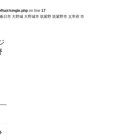
fhair/single.php
on line
17
春日市 大野城 大野城市 筑紫野 筑紫野市 太宰府 市
ジ
野
ト