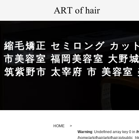
縮毛矯正 セミロング カッ
市美容室 福岡美容室 大野城
筑紫野市 太宰府 市 美容室 美容
HOME
Warning
: Undefined array key 0 in
/
/home/artofhair/artofhair.jp/public_h