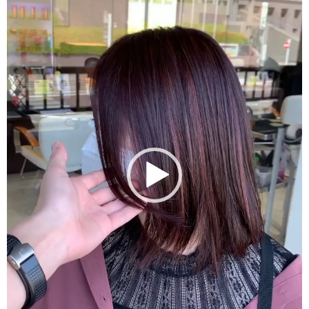
画
プ
レ
ー
ヤ
ー