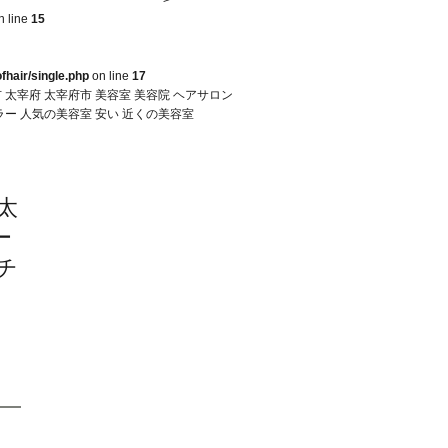
n line
15
fhair/single.php
on line
17
 太宰府 太宰府市 美容室 美容院 ヘアサロン
岡カラー 人気の美容室 安い 近くの美容室
ス
太
ー
チ