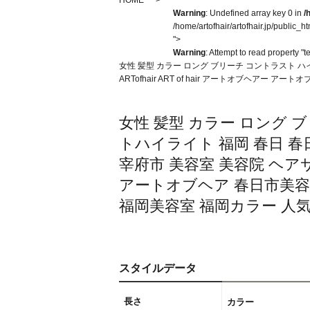
HOME
Warning
: Undefined array key 0 in
/
/home/artofhair/artofhair.jp/public_h
">
Warning
: Attempt to read property "t
女性 髪型 カラー ロング ブリーチ コントラスト ハ
ARTofhair ART of hair アートオブヘ
女性 髪型 カラー ロング 
トハイライト 福岡 春日 春
宰府市 美容室 美容院 ヘアサロン 
アートオブヘア 春日市美容
福岡美容室 福岡カラー 人
スタイルデータ
長さ
カラー