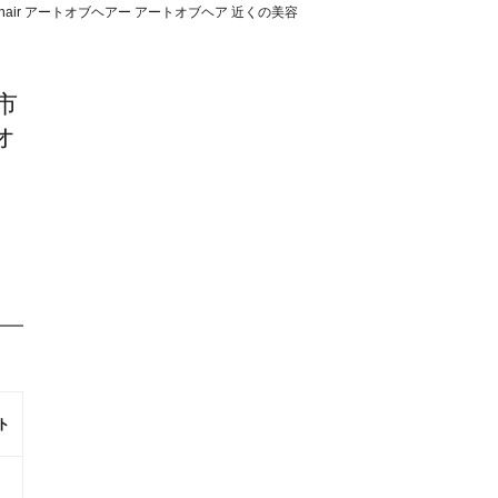
f hair アートオブヘアー アートオブヘア 近くの美容
市
オ
ラ
ト