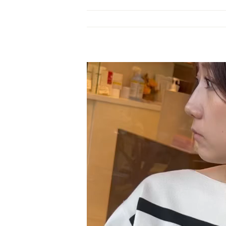
動
画
プ
レ
ー
ヤ
ー