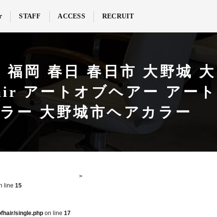
r
STAFF
ACCESS
RECRUIT
福岡 春日 春日市 大野城 大
 hair アートオブヘアー アート
カラー 大野城市ヘアカラー
n line
15
fhair/single.php
on line
17