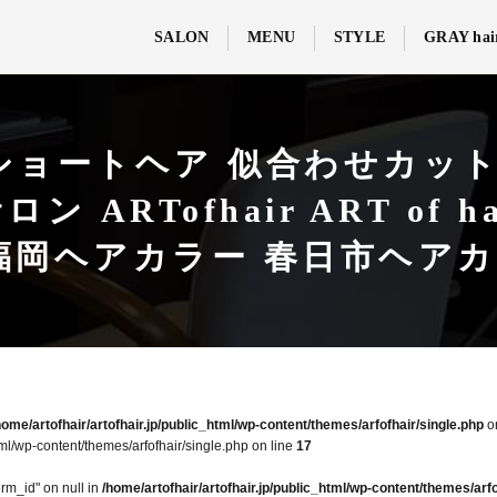
SALON
MENU
STYLE
GRAY hai
 ショートヘア 似合わせカット 
 ARTofhair ART of
福岡ヘアカラー 春日市ヘア
home/artofhair/artofhair.jp/public_html/wp-content/themes/arfofhair/single.php
o
tml/wp-content/themes/arfofhair/single.php on line
17
erm_id" on null in
/home/artofhair/artofhair.jp/public_html/wp-content/themes/arfo