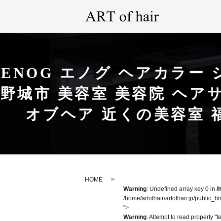
ENOG エノグ ヘアカラー
野城市 美容室 美容院 ヘアサロン
オブヘア 近くの美容室 
HOME
Warning
: Undefined array key 0 in
/
/home/artofhair/artofhair.jp/public_h
">
Warning
: Attempt to read property "t