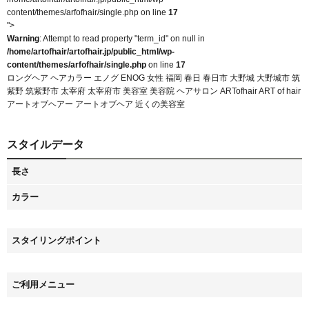
content/themes/arfofhair/single.php on line
17
">
Warning
: Attempt to read property "term_id" on null in
/home/artofhair/artofhair.jp/public_html/wp-
content/themes/arfofhair/single.php
on line
17
ロングヘア ヘアカラー エノグ ENOG 女性 福岡 春日 春日市 大野城 大野城市 筑
紫野 筑紫野市 太宰府 太宰府市 美容室 美容院 ヘアサロン ARTofhair ART of hair
アートオブヘアー アートオブヘア 近くの美容室
スタイルデータ
長さ
カラー
スタイリングポイント
ご利用メニュー