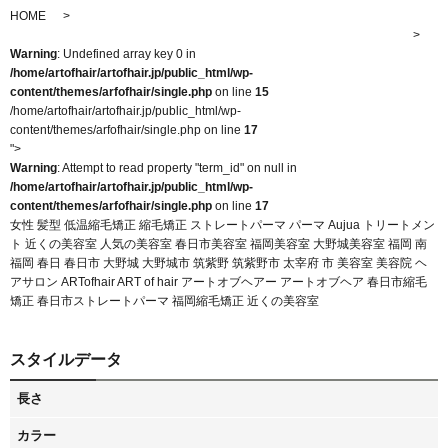
HOME
Warning
: Undefined array key 0 in
/home/artofhair/artofhair.jp/public_html/wp-
content/themes/arfofhair/single.php
on line
15
/home/artofhair/artofhair.jp/public_html/wp-
content/themes/arfofhair/single.php on line
17
">
Warning
: Attempt to read property "term_id" on null in
/home/artofhair/artofhair.jp/public_html/wp-
content/themes/arfofhair/single.php
on line
17
女性 髪型 低温縮毛矯正 縮毛矯正 ストレートパーマ パーマ Aujua トリートメン
ト 近くの美容室 人気の美容室 春日市美容室 福岡美容室 大野城美容室 福岡 南
福岡 春日 春日市 大野城 大野城市 筑紫野 筑紫野市 太宰府 市 美容室 美容院 ヘ
アサロン ARTofhair ART of hair アートオブヘアー アートオブヘア 春日市縮毛
矯正 春日市ストレートパーマ 福岡縮毛矯正 近くの美容室
スタイルデータ
長さ
カラー