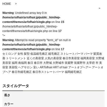
HOME
Warning
: Undefined array key 0 in
/home/artofhair/artofhair.jp/public_html/wp-
content/themes/arfofhair/single.php
on line
15
/home/artofhair/artofhair.jp/public_html/wp-
content/themes/arfofhair/single.php on line
17
">
Warning
: Attempt to read property "term_id" on null in
/home/artofhair/artofhair.jp/public_html/wp-
content/themes/arfofhair/single.php
on line
17
セミロング 女性 髪型 低温縮毛矯正 縮毛矯正 ストレートパーマ パーマ 髪質改
善 トリートメント 近くの美容室 人気の美容室 春日市美容室 福岡美容室 大野城
美容室 福岡 南福岡 春日 春日市 大野城 大野城市 筑紫野 筑紫野市 太宰府 市 美
容室 美容院 ヘアサロン 安い ARTofhair ART of hair アートオブヘアー アートオ
ブヘア 春日市縮毛矯正 春日市ストレートパーマ 福岡縮毛矯正
スタイルデータ
長さ
カラー