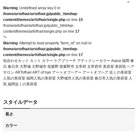
Warning
: Undefined array key 0 in
/home/artofhair/artofhair.jp/public_html/wp-
content/themes/arfofhair/single.php
on line
15
/home/artofhair/artofhair.jp/public_html/wp-
content/themes/arfofhair/single.php on line
17
">
Warning
: Attempt to read property "term_id" on null in
/home/artofhair/artofhair.jp/public_html/wp-
content/themes/arfofhair/single.php
on line
17
似合わせカット カット カラー ケアブリーチ アディクシーカラー Aujua 福岡 春
日 春日市 大野城 大野城市 筑紫野 筑紫野市 太宰府 太宰府市 美容室 美容院 ヘア
サロン ARTofhair ART of hair アートオブヘアー アートオブヘア 近くの美容室
人気の美容室 福岡人気の美容室 大野城市人気の美容室 春日市人気の美容室 人
気 福岡近くの美容室
スタイルデータ
長さ
カラー