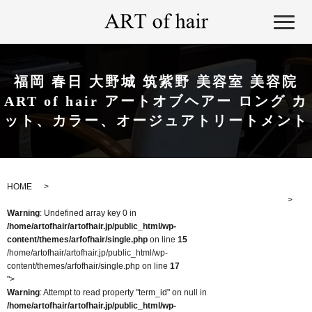
福岡 春日 大野城 筑紫野 美容室 美容院
ART of hair アートオブヘアー ロング カ
ット、カラー、オージュアトリートメント
HOME
Warning
: Undefined array key 0 in
/home/artofhair/artofhair.jp/public_html/wp-
content/themes/arfofhair/single.php
on line
15
/home/artofhair/artofhair.jp/public_html/wp-
content/themes/arfofhair/single.php on line
17
">
Warning
: Attempt to read property "term_id" on null in
/home/artofhair/artofhair.jp/public_html/wp-