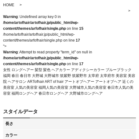
HOME
Warning
: Undefined array key 0 in
/home/artofhair/artofhair.jp/public_html/wp-
content/themes/arfofhair/single.php
on line
15
/home/artofhair/artofhair.jp/public_html/wp-
content/themes/arfofhair/single.php on line
17
">
Warning
: Attempt to read property "term_id" on null in
/home/artofhair/artofhair.jp/public_html/wp-
content/themes/arfofhair/single.php
on line
17
女性 ロングヘアー 髪型 髪色 ヘアカラー アディクシーカラー ブルーブラック
福岡 春日 春日市 大野城 大野城市 筑紫野 筑紫野市 太宰府 太宰府市 美容室 美容
院 ヘアサロン ARTofhair ART of hair アートオブヘアー アートオブヘア 近くの
美容室 人気の美容室 福岡人気の美容室 大野城市人気の美容室 春日市人気の美
容室 福岡ロングヘア 春日市ロングヘア 大野城市ロングヘア
スタイルデータ
長さ
カラー