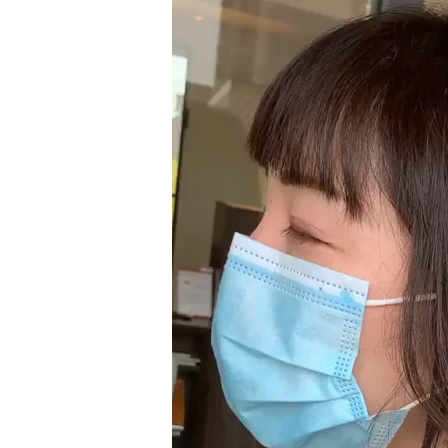
ー
ヤ
ー