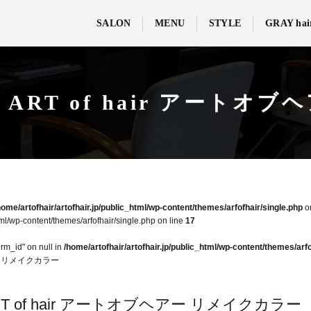
SALON
MENU
STYLE
GRAY hai
ART of hair アートオ
home/artofhair/artofhair.jp/public_html/wp-content/themes/arfofhair/single.php
o
tml/wp-content/themes/arfofhair/single.php on line
17
erm_id" on null in
/home/artofhair/artofhair.jp/public_html/wp-content/themes/arfo
アー リメイクカラー
T of hair アートオブヘアー リメイクカラー