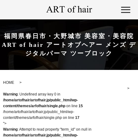
福岡県春日市・大野城市 美容室・美容院
ART of hair アートオブヘアー メンズ デ
ジタルパーマ ツーブロック
HOME
Warning
: Undefined array key 0 in
/home/artofhair/artofhair.jp/public_html/wp-
content/themes/arfofhair/single.php
on line
15
/home/artofhair/artofhair.jp/public_html/wp-
content/themes/arfofhair/single.php on line
17
">
Warning
: Attempt to read property "term_id" on null in
/home/artofhair/artofhair.jp/public_html/wp-