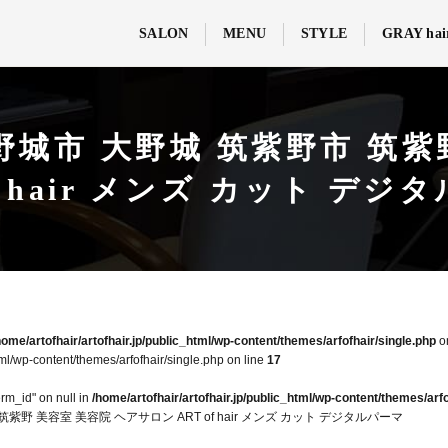
SALON
MENU
STYLE
GRAY hai
大野城市 大野城 筑紫野市 筑紫
of hair メンズ カット デジ
home/artofhair/artofhair.jp/public_html/wp-content/themes/arfofhair/single.php
o
tml/wp-content/themes/arfofhair/single.php on line
17
erm_id" on null in
/home/artofhair/artofhair.jp/public_html/wp-content/themes/arfo
紫野 美容室 美容院 ヘアサロン ART of hair メンズ カット デジタルパーマ