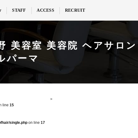
r
STAFF
ACCESS
RECRUIT
野 美容室 美容院 ヘアサロン
タルパーマ
n line
15
fhair/single.php
on line
17