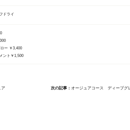
フドライ
0
00
ー ￥3,400
ント￥1,500
ュア
次の記事：
オージュアコース ディープグ