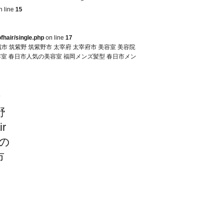
n line
15
fhair/single.php
on line
17
市 筑紫野 筑紫野市 太宰府 太宰府市 美容室 美容院
気の美容室 春日市人気の美容室 福岡メンズ髪型 春日市メン
ケ
野
r
の
市