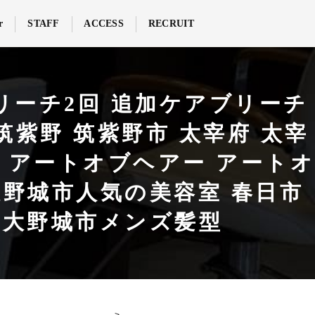
r
STAFF
ACCESS
RECRUIT
リーチ2回 追加ケアブリーチ
筑紫野 筑紫野市 太宰府 太宰
hair アートオブヘアー アートオ
大野城市人気の美容室 春日市
 大野城市メンズ髪型