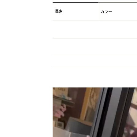
長さ
カラー
動
画
プ
レ
ー
ヤ
ー