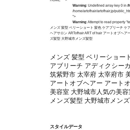
HOME
Warning
: Undefined array key 0 in
/
/home/artofhair/artofhair.jp/public_h
">
Warning
: Attempt to read property "t
メンズ 髪型 ベリーショート 髪色 ケアブリーチ ケ
ヘアサロン ARTofhair ART of hair 
ズ髪型 大野城市メンズ髪型
メンズ 髪型 ベリーショート
アブリーチ アディクシーカラ
筑紫野市 太宰府 太宰府市 美容室 
アートオブヘアー アートオ
美容室 大野城市人気の美容
メンズ髪型 大野城市メン
スタイルデータ