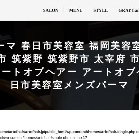
SALON
MENU
STYLE
GRAY hai
ーマ 春日市美容室 福岡美容室
市 筑紫野 筑紫野市 太宰府 
 hair アートオブヘアー アー
日市美容室メンズパーマ
home/artofhair/artofhair.jp/public_html/wp-content/themes/arfofhair/single.php
o
tml/wp-content/themes/arfofhair/single.php on line
17