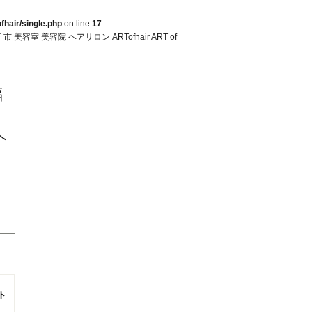
fhair/single.php
on line
17
室 美容院 ヘアサロン ARTofhair ART of
福
ヘ
ト