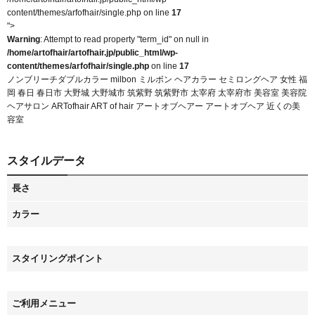
content/themes/arfofhair/single.php on line
17
">
Warning
: Attempt to read property "term_id" on null in
/home/artofhair/artofhair.jp/public_html/wp-
content/themes/arfofhair/single.php
on line
17
ノンブリーチダブルカラー milbon ミルボン ヘアカラー セミロングヘア 女性 福
岡 春日 春日市 大野城 大野城市 筑紫野 筑紫野市 太宰府 太宰府市 美容室 美容院
ヘアサロン ARTofhair ART of hair アートオブヘアー アートオブヘア 近くの美
容室
スタイルデータ
長さ
カラー
スタイリングポイント
ご利用メニュー