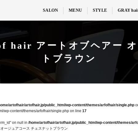
SALON
MENU
STYLE
GRAY hai
of hair アートオブヘア
トブラウン
home/artofhair/artofhair.jp/public_html/wp-content/themes/arfofhair/single.php
o
tml/wp-content/themes/arfofhair/single.php on line
17
erm_id" on null in
/home/artofhair/artofhair.jp/public_html/wp-content/themes/arfo
ヘアー オージュアコース チェスナットブラウン