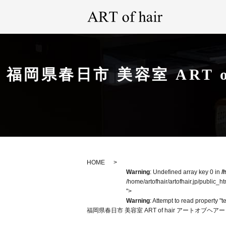
福岡県春日市 美容室 ART 
HOME
Warning
: Undefined array key 0 in
/
/home/artofhair/artofhair.jp/public_h
">
Warning
: Attempt to read property "t
福岡県春日市 美容室 ART of hair アートオブ