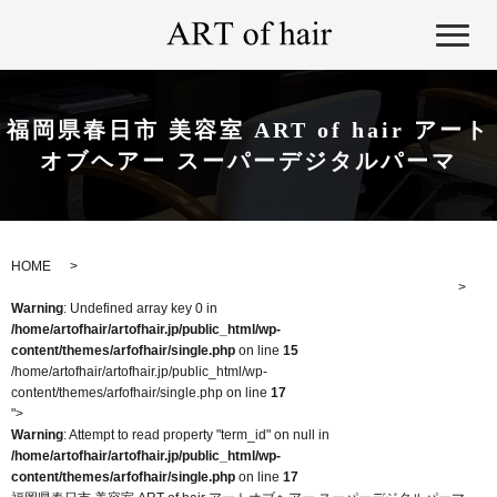
福岡県春日市 美容室 ART of hair アート
オブヘアー スーパーデジタルパーマ
HOME
Warning
: Undefined array key 0 in
/home/artofhair/artofhair.jp/public_html/wp-
content/themes/arfofhair/single.php
on line
15
/home/artofhair/artofhair.jp/public_html/wp-
content/themes/arfofhair/single.php on line
17
">
Warning
: Attempt to read property "term_id" on null in
/home/artofhair/artofhair.jp/public_html/wp-
content/themes/arfofhair/single.php
on line
17