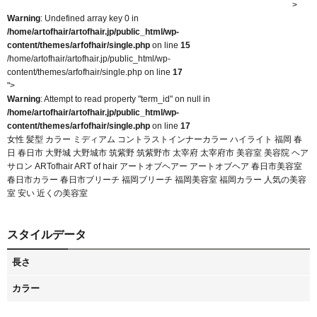
Warning
: Undefined array key 0 in
/home/artofhair/artofhair.jp/public_html/wp-
content/themes/arfofhair/single.php
on line
15
/home/artofhair/artofhair.jp/public_html/wp-
content/themes/arfofhair/single.php on line
17
">
Warning
: Attempt to read property "term_id" on null in
/home/artofhair/artofhair.jp/public_html/wp-
content/themes/arfofhair/single.php
on line
17
女性 髪型 カラー ミディアム コントラストインナーカラー ハイライト 福岡 春
日 春日市 大野城 大野城市 筑紫野 筑紫野市 太宰府 太宰府市 美容室 美容院 ヘア
サロン ARTofhair ART of hair アートオブヘアー アートオブヘア 春日市美容室
春日市カラー 春日市ブリーチ 福岡ブリーチ 福岡美容室 福岡カラー 人気の美容
室 安い 近くの美容室
スタイルデータ
長さ
カラー