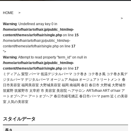
HOME
Warning
: Undefined array key 0 in
/home/artofhair/artofhair.jp/public_html/wp-
content/themes/arfofhair/single.php
on line
15
/home/artofhair/artofhair.jp/public_html/wp-
content/themes/arfofhair/single.php on line
17
">
Warning
: Attempt to read property "term_id" on null in
/home/artofhair/artofhair.jp/public_html/wp-
content/themes/arfofhair/single.php
on line
17
ミディアム 髪型 パーマ 低温デジタルパーマ コテ巻き コテ巻き風 コテ巻き風デ
ジタルパーマ デジタルパーマ オージュア Aujua オージュアトリートメント 春
日市美容室 福岡美容室 大野城美容室 福岡 南福岡 春日 春日市 大野城 大野城市
筑紫野 筑紫野市 太宰府 市 美容室 美容院 ヘアサロン ARTofhair ART of hair ア
ートオブヘアー アートオブヘア 春日市縮毛矯正 春日市パーマ parm 近くの美容
室 人気の美容室
スタイルデータ
長さ