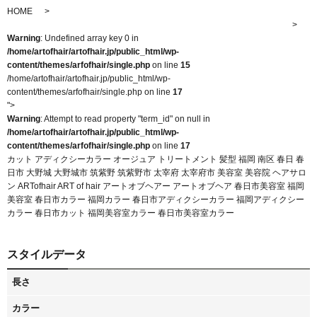
HOME
Warning
: Undefined array key 0 in
/home/artofhair/artofhair.jp/public_html/wp-
content/themes/arfofhair/single.php
on line
15
/home/artofhair/artofhair.jp/public_html/wp-
content/themes/arfofhair/single.php on line
17
">
Warning
: Attempt to read property "term_id" on null in
/home/artofhair/artofhair.jp/public_html/wp-
content/themes/arfofhair/single.php
on line
17
カット アディクシーカラー オージュア トリートメント 髪型 福岡 南区 春日 春
日市 大野城 大野城市 筑紫野 筑紫野市 太宰府 太宰府市 美容室 美容院 ヘアサロ
ン ARTofhair ART of hair アートオブヘアー アートオブヘア 春日市美容室 福岡
美容室 春日市カラー 福岡カラー 春日市アディクシーカラー 福岡アディクシー
カラー 春日市カット 福岡美容室カラー 春日市美容室カラー
スタイルデータ
長さ
カラー