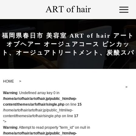
福岡県春日市 美容室 ART of hair アート
オブヘアー オージュアコース ピンカッ
ト、オージュアトリートメント、炭酸スパ
HOME
Warning
: Undefined array key 0 in
/home/artofhair/artofhair.jp/public_html/wp-
content/themes/arfofhair/single.php
on line
15
/home/artofhair/artofhair.jp/public_html/wp-
content/themes/arfofhair/single.php on line
17
">
Warning
: Attempt to read property "term_id" on null in
/home/artofhair/artofhair.jp/public_html/wp-