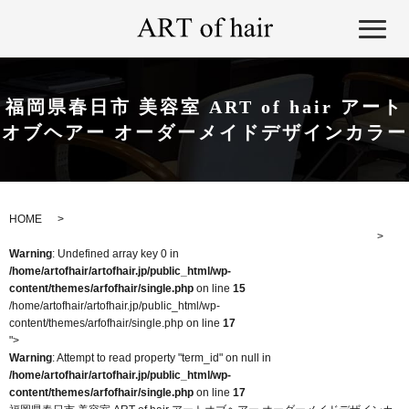
福岡県春日市 美容室 ART of hair アート
オブヘアー オーダーメイドデザインカラー
HOME
Warning
: Undefined array key 0 in
/home/artofhair/artofhair.jp/public_html/wp-
content/themes/arfofhair/single.php
on line
15
/home/artofhair/artofhair.jp/public_html/wp-
content/themes/arfofhair/single.php on line
17
">
Warning
: Attempt to read property "term_id" on null in
/home/artofhair/artofhair.jp/public_html/wp-
content/themes/arfofhair/single.php
on line
17