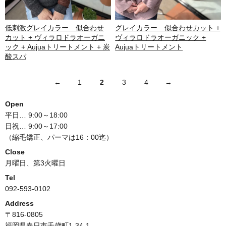
低刺激グレイカラー 似合わせ
グレイカラー 似合わせカット +
カット + ヴィラロドラオーガニ
ヴィラロドラオーガニック +
ック + Aujuaトリートメント + 炭
Aujuaトリートメント
酸スパ
←
1
2
3
4
→
Open
平日… 9:00～18:00
日祝… 9:00～17:00
（縮毛矯正、パーマは16：00迄）
Close
月曜日、第3火曜日
Tel
092-593-0102
Address
〒816-0805
福岡県春日市千歳町1-34-1