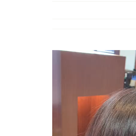
動
画
プ
レ
ー
ヤ
ー