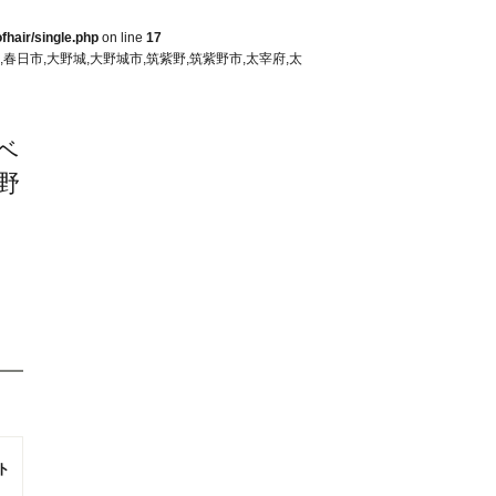
fhair/single.php
on line
17
春日,春日市,大野城,大野城市,筑紫野,筑紫野市,太宰府,太
,ベ
野
ト