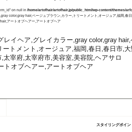
erm_id" on null in
/home/artofhair/artofhair.jp/public_html/wp-content/themes/arfo
ay color,gray hair,ベージュブラウン,カラー,トリートメント,オージュア,福岡,
of hair,アートオブヘアー,アートオブヘア
ア,グレイカラー,gray color,gray hair
ートメント,オージュア,福岡,春日,春日市,大
市,太宰府,太宰府市,美容室,美容院,ヘアサロ
 hair,アートオブヘアー,アートオブヘア
スタイリングポイン