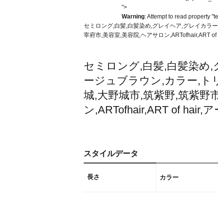
">
Warning
: Attempt to read property "t
セミロング,白髪,白髪染め,グレイヘア,グレイカラー,gr
宰府市,美容室,美容院,ヘアサロン,ARTofhair,ART 
セミロング,白髪,白髪染め,グレイヘ
ージュブラウン,カラー,トリ
城,大野城市,筑紫野,筑紫野
ン,ARTofhair,ART of
スタイルデータ
長さ
カラー