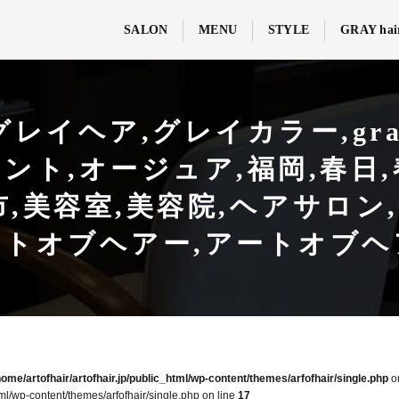
SALON
MENU
STYLE
GRAY hai
ヘア,グレイカラー,gray co
ント,オージュア,福岡,春日,
容室,美容院,ヘアサロン,ARTof
ートオブヘアー,アートオブヘ
home/artofhair/artofhair.jp/public_html/wp-content/themes/arfofhair/single.php
o
tml/wp-content/themes/arfofhair/single.php on line
17