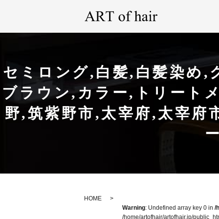
セミロング,白髪,白髪染め,グレイ
ブラウン,カラー,トリートメ
野,筑紫野市,太宰府,太宰府市,美
HOME
Warning
: Undefined array key 0 in
/
/home/artofhair/artofhair.jp/public_h