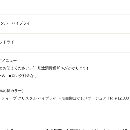
スタル ハイブライト
フドライ
B限定メニュー
お伝えください｡ (※別途消費税10％がかかります)
ー込 ■ロング料金なし
高彩度カラー】
ィーブ クリスタル ハイブライト(※白髪ぼかし)+オージュア TR ￥12,000